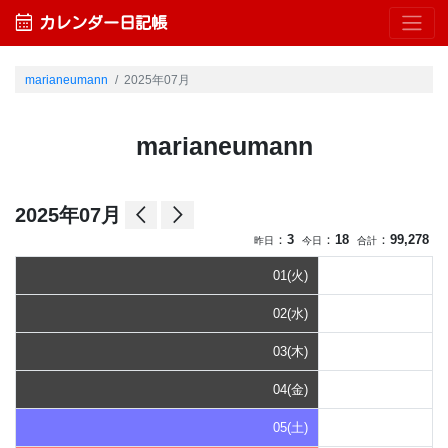
calendar_month
カレンダー日記帳
marianeumann
2025年07月
marianeumann
arrow_back_ios
arrow_forward_ios
2025年07月
：
3
：
18
：
99,278
昨日
今日
合計
01(火)
02(水)
03(木)
04(金)
05(土)