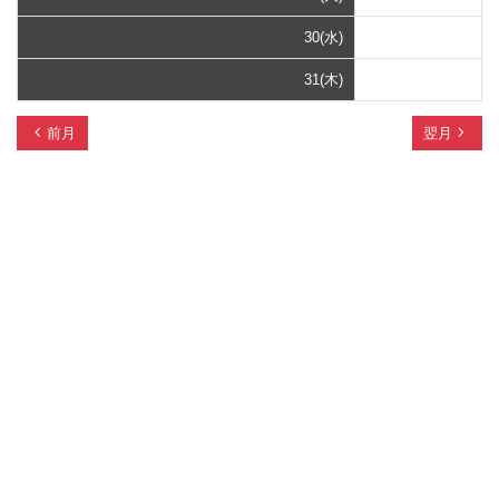
30(水)
31(木)
chevron_left
navigate_next
前月
翌月