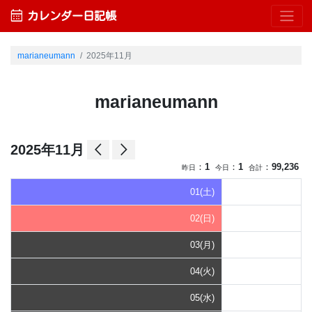
calendar_month
カレンダー日記帳
marianeumann
2025年11月
marianeumann
arrow_back_ios
arrow_forward_ios
2025年11月
：
1
：
1
：
99,236
昨日
今日
合計
01(土)
02(日)
03(月)
04(火)
05(水)