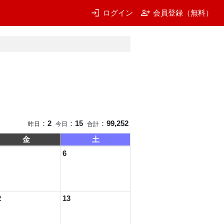
login
person_add
ログイン
会員登録（無料）
：
2
：
15
：
99,252
昨日
今日
合計
金
土
6
2
13