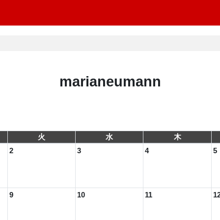
marianeumann
火
水
木
2
3
4
5
9
10
11
1