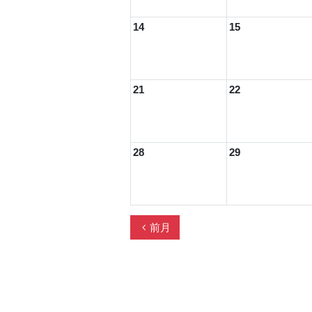
14
15
21
22
28
29
chevron_left
前月