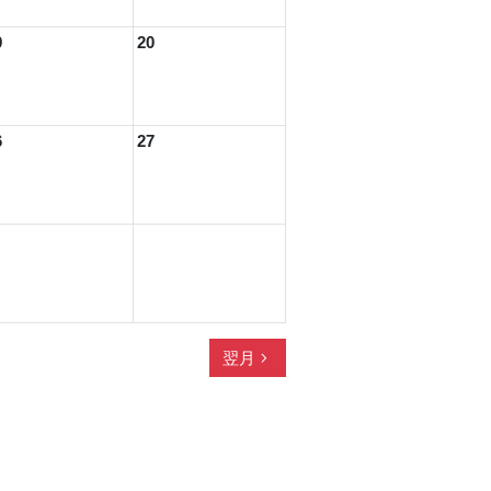
9
20
6
27
navigate_next
翌月