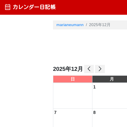
calendar_month
カレンダー日記帳
marianeumann
2025年12月
arrow_back_ios
arrow_forward_ios
2025年12月
日
月
1
7
8